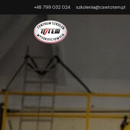
+48 799 032 024
szkolenia@cswtotem.pl