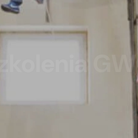
zkolenia G
wane szkolenia na turbin