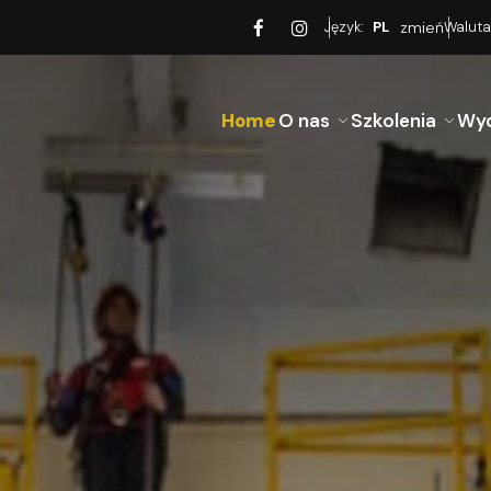
Język:
PL
zmień
Waluta
Home
O nas
Szkolenia
Wyd