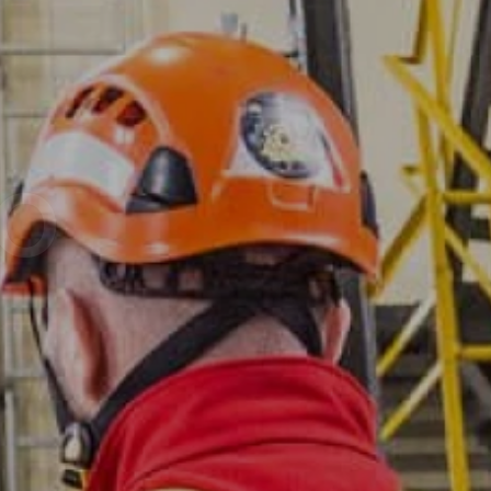
WO
y wiatrowe