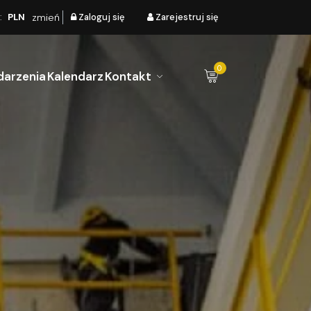
:
PLN
zmień
Zaloguj się
Zarejestruj się
0
arzenia
Kalendarz
Kontakt